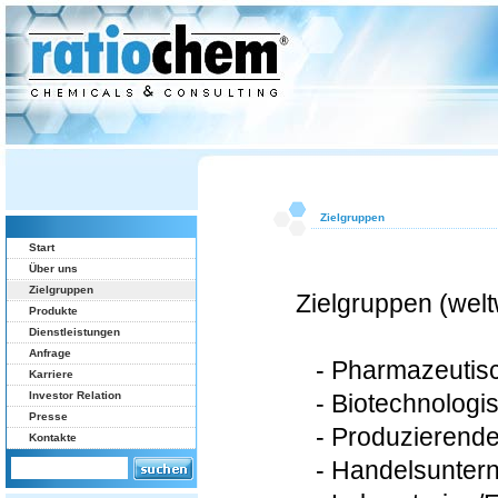
Zielgruppen
Start
Über uns
Zielgruppen
Zielgruppen (welt
Produkte
Dienstleistungen
Anfrage
- Pharmazeutisch
Karriere
Investor Relation
- Biotechnologis
Presse
- Produzierende
Kontakte
- Handelsunter